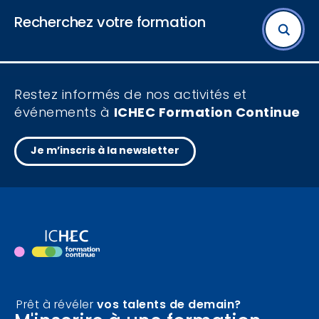
Recherchez votre formation
STAS
Nathalie
Maître-Assistante, ICHEC - UFR Marketing et
Communication, Responsable formations en
Thème de la formation
marketing, ICHEC Formation Continue.
Restez informés de nos activités et
événements à
ICHEC Formation Continue
Profil
Je m’inscris à la newsletter
Horaire
Durée de cycle
Filtrer
Prêt à révéler
vos talents de demain?