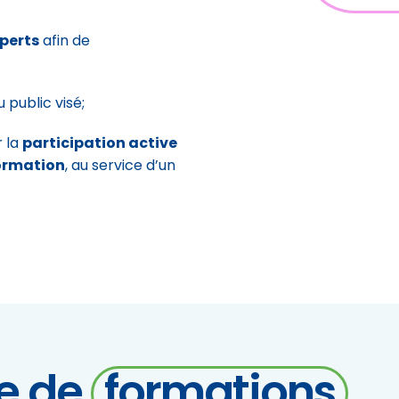
perts
afin de
public visé;
 la
participation active
formation
, au service d’un
ée de
formations