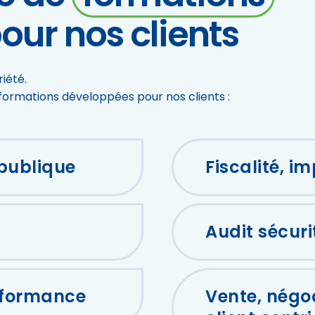
ur nos clients
iété.
s formations développées pour nos clients :
 publique
Fiscalité, i
Audit sécur
erformance
Vente, négo