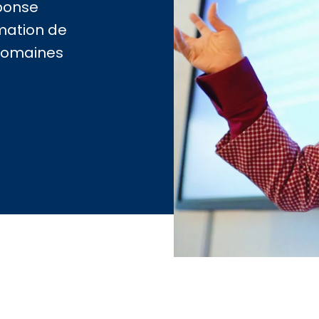
ponse
mation de
 domaines