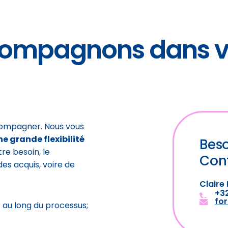
compagnons dans v
compagner. Nous vous
e grande flexibilité
Beso
tre besoin, le
Con
s acquis, voire de
Claire
+32
fo
t au long du processus;