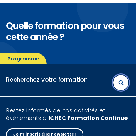
Intervenant(s) :
HUDLOT
Brigitte
Quelle formation pour vous
Directrice d'ICHEC Formation Continue,
Formatrice et Enseignante en stratégie et
cette année ?
stratégies durables.
PONCELET
Pierre
Programme
Partner Stratégy & Performance chez
Deloitte Private. Co-fondateur du chapitre
BeLux de L'IRM (Institute of Risk
Management).
Recherchez votre formation
Thème de la formation
Restez informés de nos activités et
événements à
ICHEC Formation Continue
Profil
Je m’inscris à la newsletter