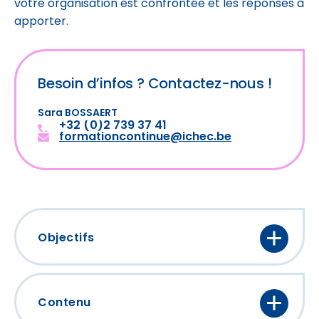
votre organisation est confrontée et les réponses à
apporter.
Besoin d’infos ?
Contactez-nous !
Sara BOSSAERT
+32 (0)2 739 37 41
formationcontinue@ichec.be
Objectifs
Comprendre les enjeux liés à la
transition durable (ESG : Environnement,
Contenu
Social, Gouvernance) ainsi que les défis