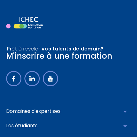
Durée de cycle
Filtrer
Prêt à révéler
vos talents de demain?
M'inscrire à une formation
Domaines d'expertises
Management stratégie
Les étudiants