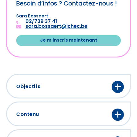
Besoin d’infos ?
Contactez-nous !
Sara Bossaert
02/739 37 41
sara.bossaert@ichec.be
Je m'inscris maintenant
Objectifs
A l’issue de cette formation vous serez
capable de :
Contenu
● Comprendre en détail la structure des
Fondements de la Gestion Financière
documents financiers de base que sont le
: Mise en pratique